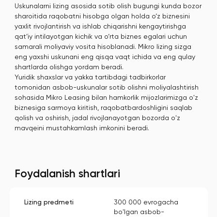
Uskunalarni lizing asosida sotib olish bugungi kunda bozor
sharoitida raqobatni hisobga olgan holda o‘z biznesini
yaxlit rivojlantirish va ishlab chiqarishni kengaytirishga
qat’iy intilayotgan kichik va o‘rta biznes egalari uchun
samarali moliyaviy vosita hisoblanadi. Mikro lizing sizga
eng yaxshi uskunani eng qisqa vaqt ichida va eng qulay
shartlarda olishga yordam beradi.
Yuridik shaxslar va yakka tartibdagi tadbirkorlar
tomonidan asbob-uskunalar sotib olishni moliyalashtirish
sohasida Mikro Leasing bilan hamkorlik mijozlarimizga o'z
biznesiga sarmoya kiritish, raqobatbardoshligini saqlab
qolish va oshirish, jadal rivojlanayotgan bozorda o'z
mavqeini mustahkamlash imkonini beradi.
Foydalanish shartlari
Lizing predmeti
300 000 evrogacha
bo'lgan asbob-