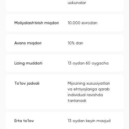
uskunalar
Moliyalashtirish miqdori
10.000 evrodan
Avans miqdori
10% dan
Lizing muddati
13 oydan 60 oygacha
To'lov jadvali
Mijozning xususiyatlari
va ehtiyojlariga qarab
individual ravishda
tanlanadi
Erta to'lov
13 oydan keyin mavjud