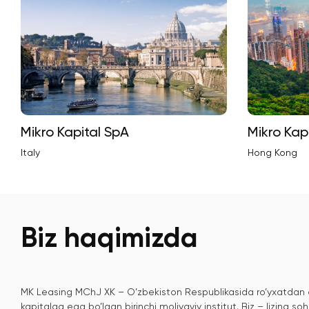
Mikro Kapital SpA
Mikro Kap
Italy
Hong Kong
Biz haqimizda
MK Leasing MChJ XK – O’zbekiston Respublikasida ro’yxatdan o’
kapitalga ega bo’lgan birinchi moliyaviy institut. Biz – lizing 