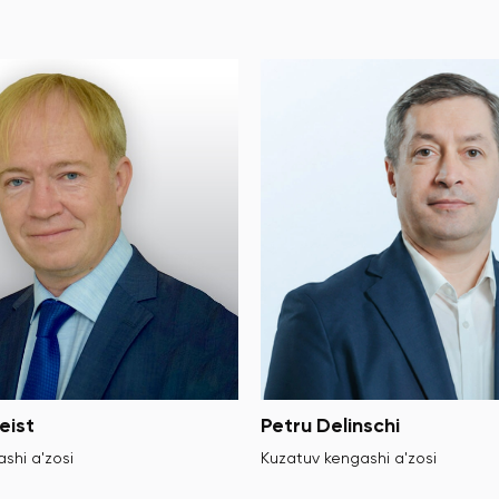
eist
Petru Delinschi
shi a'zosi
Kuzatuv kengashi a'zosi