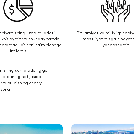
aniyamizning uzoq muddatli
Biz jamiyat va milliy iqtisodi
ini ko’zlaymiz va shunday tarzda
mas’uliyatimizga nihoyatd
daromadli o’sishni ta’minlashga
yondashamiz
intilamiz
imizning samaradorligiga
lib, buning natijasida
va bu bizning asosiy
orlar.