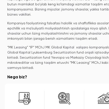
butun mamlakat bo’ylab keng ko’lamdagi xizmatlar taqdim etad
kompaniyasimiz. Bizning mijozlar: jismoniy shaxslar, yakka tartibd
biznes vakillari.
Kompaniya faoliyatining falsafasi halollik va shaffoflikka asoslan
epchillik va ma’suliyatli moliyalashtirish qoidalariga rioya qilis
shaxslar uchun lizing moliyalashtirishni va jismoniy shaxslar uchu
imkoniyati bilan ijaraga berish xizmatlarini taqdim etadi.
“MK Leasing” “IP” MChJ MK Global Kapital xalqaro kompaniyalar 
Global Kapital Lyuksemburg Securitization fund orqali iqtisodi
kiritadi. Securitization fund Yevropa va Markaziy Osiyodagi kich
mikrokreditlar va lizing taqdim etuvchi “MK Leasing” MChJ kabi
sarmoya kiritadi.
Nega biz?