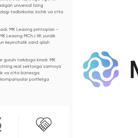
igan universal lizing
agi tadbirkorlar, kichik va o’rta
adi. MK Leasing printsiplari –
h. MK Leasing MChJ XK yuridik
n keyinchalik xarid qilish
guruhi tarkibiga kiradi. MK
yotning real sektoriga sarmoya
ik va o‘rta biznesga
 kompaniyalar portfeliga