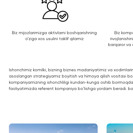
Biz mijozlarimizga aktivlarni boshqarishning
Biz komp
o’ziga xos usulini taklif qilamiz
rivojlanish
barqaror va 
Ishonchimiz komilki, bizning biznes madaniyatimiz va xodimlar
asoslangan strategiyamiz boyitish va himoya qilish vositasi bo'
kompaniyamizning ishonchliligi kundan-kunga oshib bormoqda 
faoliyatimizda referent kompaniya bo'lishga yordam beradi. boz