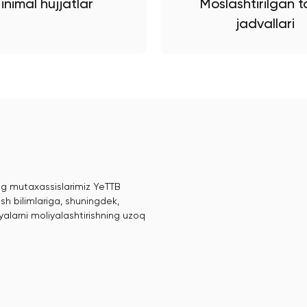
inimal hujjatlar
Moslashtirilgan to
jadvallari
ing mutaxassislarimiz YeTTB
sh bilimlariga, shuningdek,
alarni moliyalashtirishning uzoq