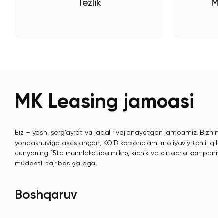
Tezlik
M
MK Leasing jamoasi
Biz – yosh, serg’ayrat va jadal rivojlanayotgan jamoamiz. Bizn
yondashuviga asoslangan, KO’B korxonalarni moliyaviy tahlil qili
dunyoning 15ta mamlakatida mikro, kichik va o’rtacha kompaniy
muddatli tajribasiga ega.
Boshqaruv