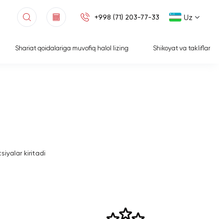
Uz
+998 (71) 203-77-33
Shariat qoidalariga muvofiq halol lizing
Shikoyat va takliflar
iyalar kiritadi