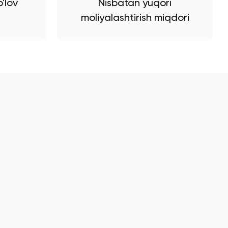
'lov
Nisbatan yuqori
moliyalashtirish miqdori