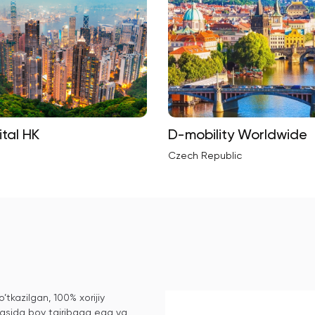
ital HK
D-mobility Worldwide
Czech Republic
tkazilgan, 100% xorijiy
sohasida boy tajribaga ega va