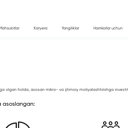
Mahsulotlar
Кaryera
Yangiliklar
Hamkorlar uchun
ga olgan holda, asosan mikro- va ijtimoiy moliyalashtirishga investits
ga asoslangan: