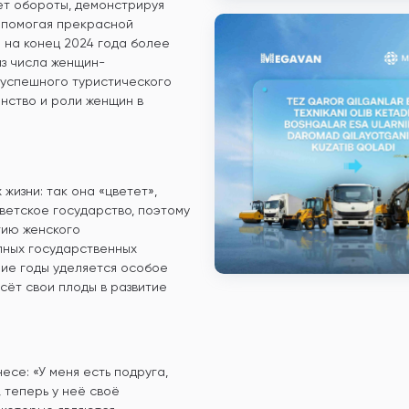
ет обороты, демонстрируя
д, помогая прекрасной
: на конец 2024 года более
из числа женщин-
 успешного туристического
енство и роли женщин в
жизни: так она «цветет»,
ветское государство, поэтому
тию женского
пных государственных
ние годы уделяется особое
сёт свои плоды в развитие
се: «У меня есть подруга,
 теперь у неё своё