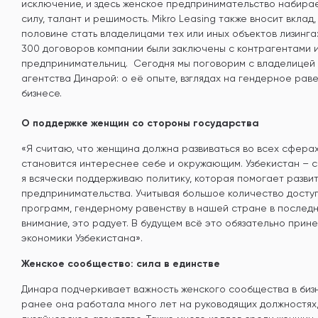
исключение, и здесь женское предпринимательство набира
силу, талант и решимость. Mikro Leasing также вносит вкла
половине стать владелицами тех или иных объектов лизинга
300 договоров компании были заключены с контрагентами 
предпринимательниц. Сегодня мы поговорим с владелицей
агентства Динарой: о её опыте, взглядах на гендерное рав
бизнесе.
О поддержке женщин со стороны государства
«Я считаю, что женщина должна развиваться во всех сферах 
становится интереснее себе и окружающим. Узбекистан – с
я всячески поддерживаю политику, которая помогает разви
предпринимательства. Учитывая большое количество досту
программ, гендерному равенству в нашей стране в послед
внимание, это радует. В будущем всё это обязательно прине
экономики Узбекистана».
Женское сообщество: сила в единстве
Динара подчеркивает важность женского сообщества в бизне
ранее она работала много лет на руководящих должностях,