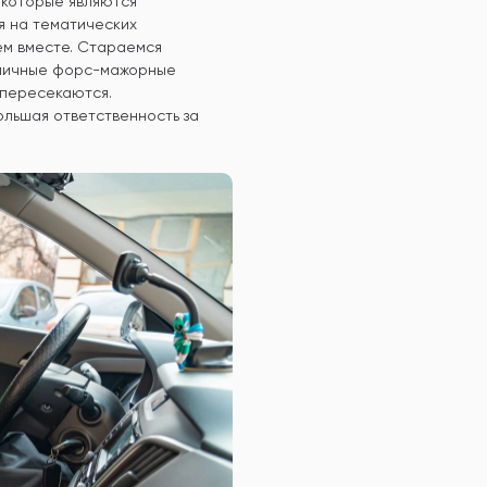
 которые являются
я на тематических
ем вместе. Стараемся
азличные форс-мажорные
 пересекаются.
ольшая ответственность за