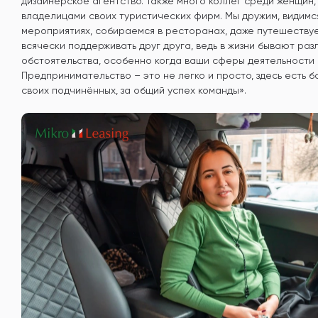
дизайнерское агентство. Также много коллег среди женщин,
владелицами своих туристических фирм. Мы дружим, видимс
мероприятиях, собираемся в ресторанах, даже путешеству
всячески поддерживать друг друга, ведь в жизни бывают р
обстоятельства, особенно когда ваши сферы деятельности
Предпринимательство – это не легко и просто, здесь есть б
своих подчинённых, за общий успех команды».