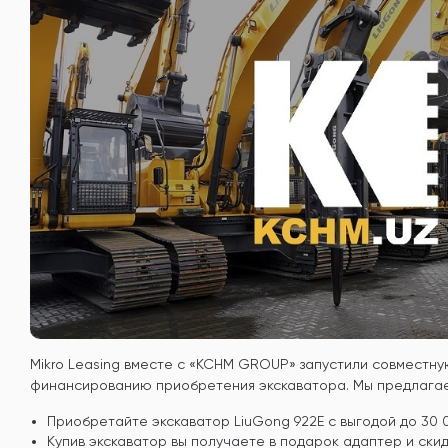
Mikro Leasing вместе с «KCHM GROUP» запустили совместн
финансированию приобретения экскаватора. Мы предлагае
Приобретайте экскаватор LiuGong 922E с выгодой до 30 
Купив экскаватор вы получаете в подарок адаптер и скид