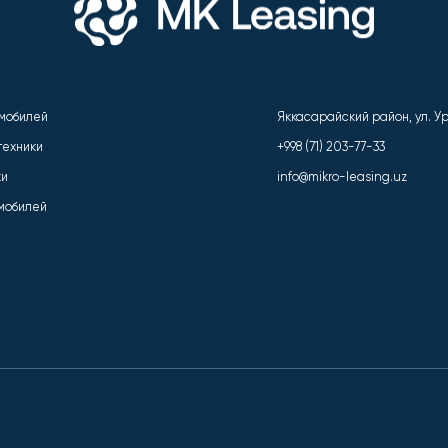
омобилей
Яккасарайский район, ул. Ури
техники
+998 (71) 203-77-33
ки
info@mikro-leasing.uz
омобилей