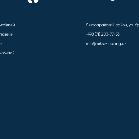
омобилей
Яккасарайский район, ул. Ури
техники
+998 (71) 203-77-33
ки
info@mikro-leasing.uz
омобилей