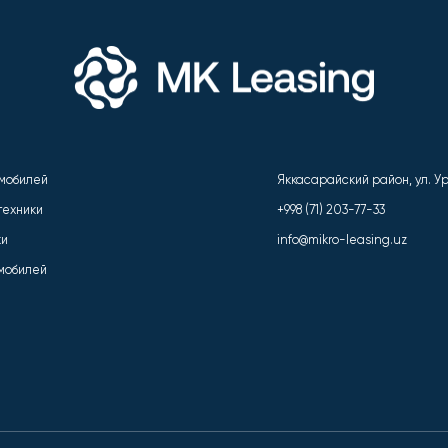
омобилей
Яккасарайский район, ул. Ури
техники
+998 (71) 203-77-33
ки
info@mikro-leasing.uz
омобилей