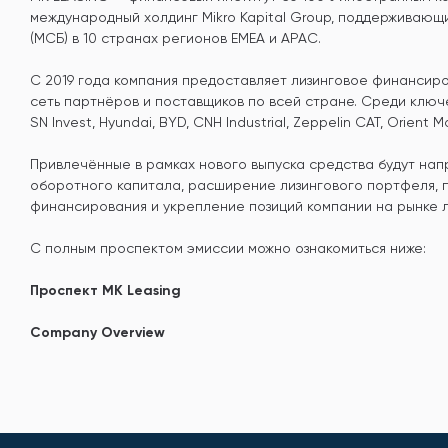
международный холдинг Mikro Kapital Group, поддерживающ
(МСБ) в 10 странах регионов EMEA и APAC.
С 2019 года компания предоставляет лизинговое финансиро
сеть партнёров и поставщиков по всей стране. Среди клю
SN Invest, Hyundai, BYD, CNH Industrial, Zeppelin CAT, Orient M
Привлечённые в рамках нового выпуска средства будут на
оборотного капитала, расширение лизингового портфеля,
финансирования и укрепление позиций компании на рынке ли
С полным проспектом эмиссии можно ознакомиться ниже:
Проспект MK Leasing
Company Overview