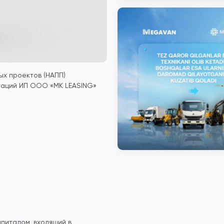
ых проектов (НАПП)
гаций ИП ООО «MK LEASING»
питалом, входящий в