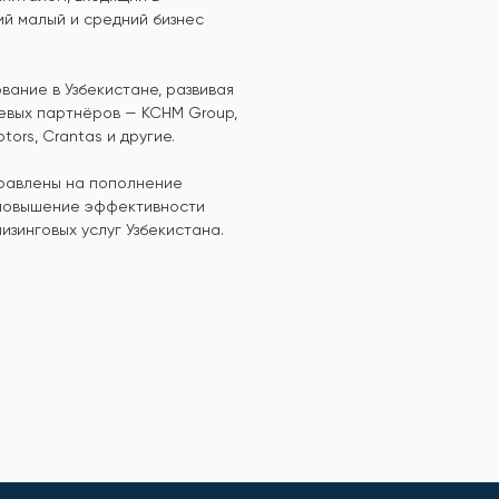
ий малый и средний бизнес
вание в Узбекистане, развивая
чевых партнёров — KCHM Group,
otors, Crantas и другие.
правлены на пополнение
 повышение эффективности
зинговых услуг Узбекистана.