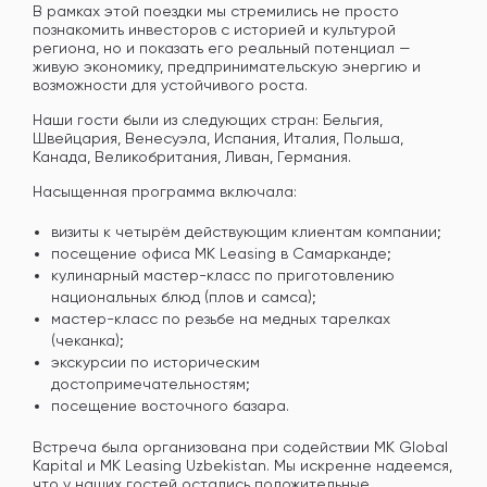
В рамках этой поездки мы стремились не просто
познакомить инвесторов с историей и культурой
региона, но и показать его реальный потенциал —
живую экономику, предпринимательскую энергию и
возможности для устойчивого роста.
Наши гости были из следующих стран: Бельгия,
Швейцария, Венесуэла, Испания, Италия, Польша,
Канада, Великобритания, Ливан, Германия.
Насыщенная программа включала:
визиты к четырём действующим клиентам компании;
посещение офиса MK Leasing в Самарканде;
кулинарный мастер-класс по приготовлению
национальных блюд (плов и самса);
мастер-класс по резьбе на медных тарелках
(чеканка);
экскурсии по историческим
достопримечательностям;
посещение восточного базара.
Встреча была организована при содействии MK Global
Kapital и MK Leasing Uzbekistan. Мы искренне надеемся,
что у наших гостей остались положительные