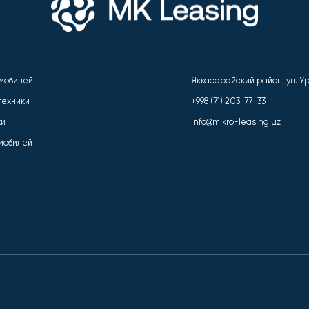
омобилей
Яккасарайский район, ул. Ури
техники
+998 (71) 203-77-33
ки
info@mikro-leasing.uz
омобилей