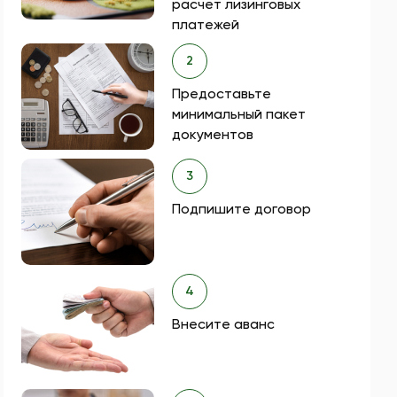
расчет лизинговых
платежей
2
Предоставьте
минимальный пакет
документов
3
Подпишите договор
4
Внесите аванс