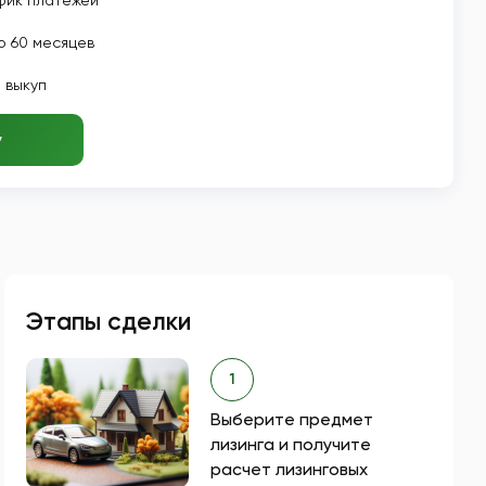
фик платежей
о 60 месяцев
 выкуп
у
Этапы сделки
1
Выберите предмет
лизинга и получите
расчет лизинговых